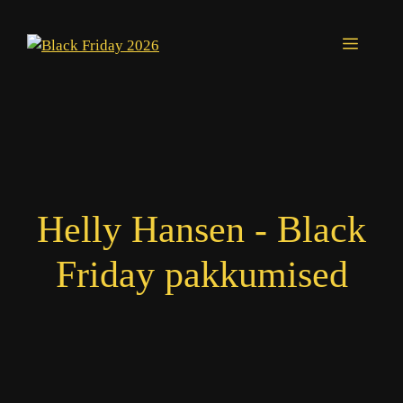
Skip
to
Menu
content
Helly Hansen - Black
Friday pakkumised