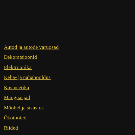
Autod ja autode varuosad
Dekoratsioonid
Elektroonika
Keha- ja nahahooldus
Kosmeetika
Mänguasjad
Mööbel ja sisustus
Ökotooted
Riided