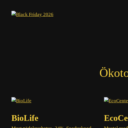
Skip
to
content
Ökoto
BioLife
EcoCe