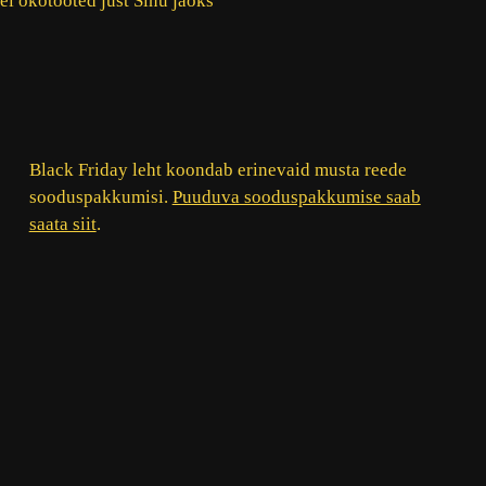
el ökotooted just Sinu jaoks
Black Friday leht koondab erinevaid musta reede
sooduspakkumisi.
Puuduva sooduspakkumise saab
saata siit
.