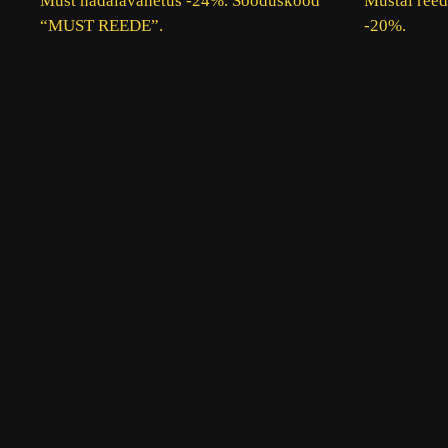
Must nädalavahetus -24%. Sooduskood
Mustal reed
“MUST REEDE”.
-20%.