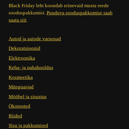
Black Friday leht koondab erinevaid musta reede
sooduspakkumisi.
Puuduva sooduspakkumise saab
saata siit
.
Autod ja autode varuosad
Dekoratsioonid
Elektroonika
Keha- ja nahahooldus
Kosmeetika
Mänguasjad
Mööbel ja sisustus
Ökotooted
Riided
Sisu ja pakkumised