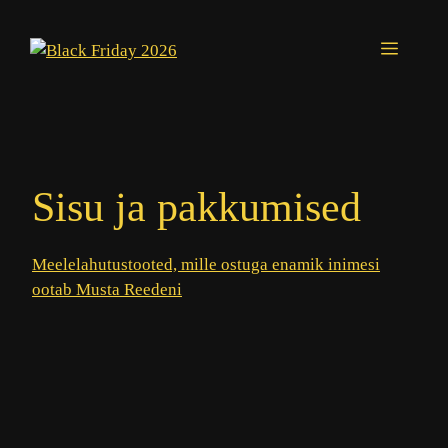
Skip
to
Menu
content
Sisu ja pakkumised
Meelelahutustooted, mille ostuga enamik inimesi
ootab Musta Reedeni