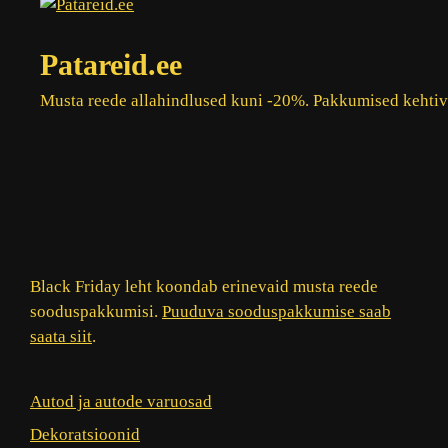
Patareid.ee
Musta reede allahindlused kuni -20%. Pakkumised kehti
Black Friday leht koondab erinevaid musta reede
sooduspakkumisi.
Puuduva sooduspakkumise saab
saata siit
.
Autod ja autode varuosad
Dekoratsioonid