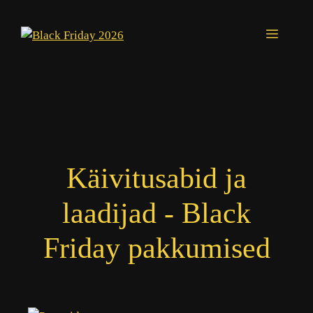
Skip
to
Menu
content
Käivitusabid ja
laadijad - Black
Friday pakkumised