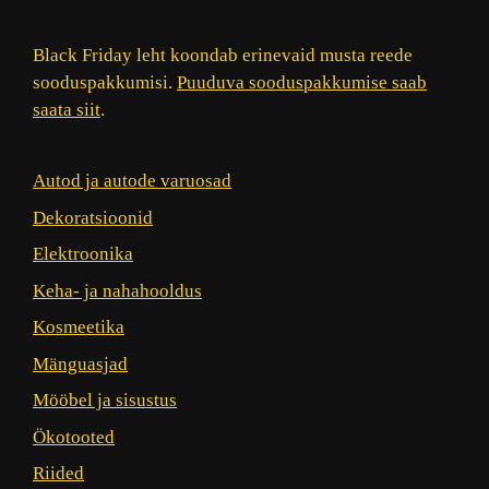
Black Friday leht koondab erinevaid musta reede
sooduspakkumisi.
Puuduva sooduspakkumise saab
saata siit
.
Autod ja autode varuosad
Dekoratsioonid
Elektroonika
Keha- ja nahahooldus
Kosmeetika
Mänguasjad
Mööbel ja sisustus
Ökotooted
Riided