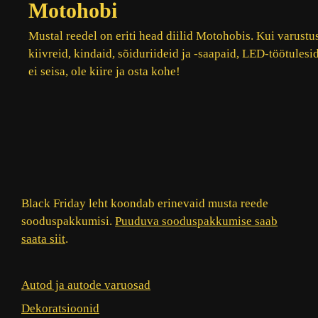
Motohobi
Mustal reedel on eriti head diilid Motohobis. Kui varustu
kiivreid, kindaid, sõiduriideid ja -saapaid, LED-töötules
ei seisa, ole kiire ja osta kohe!
Black Friday leht koondab erinevaid musta reede
sooduspakkumisi.
Puuduva sooduspakkumise saab
saata siit
.
Autod ja autode varuosad
Dekoratsioonid