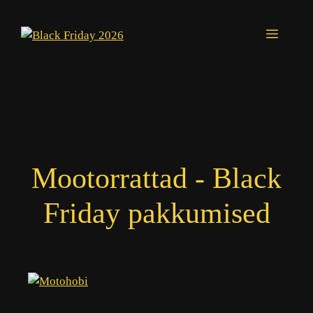
Skip
to
Menu
content
Mootorrattad - Black
Friday pakkumised