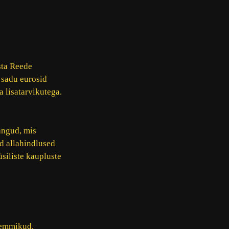
sta Reede
 sadu eurosid
 lisatarvikutega.
ängud, mis
ed allahindlused
siliste kaupluste
lemmikud.