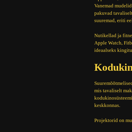
Vanemad mudelid v
pakuvad tavalisel
suuremad, eriti e
Nutikellad ja fitn
Apple Watch, Fitb
ideaalseks kingitu
Kodukino
Suuremõõtmelised 
mis tavaliselt ma
kodukinosüsteemid
keskkonnas.
Projektorid on muu