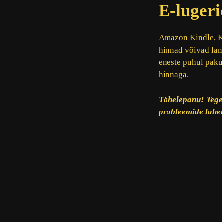
E-lugeri
Amazon Kindle, Ko
hinnad võivad lan
eneste puhul paku
hinnaga.
Tähelepanu! Tege
probleemide lahen