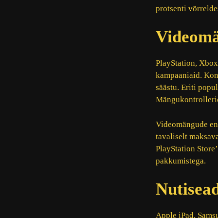
protsenti võrreld
Videomä
PlayStation, Xbox
kampaaniaid. Kons
säästu. Eriti pop
Mängukontrollerid
Videomängude endi
tavaliselt maksav
PlayStation Store
pakkumistega.
Nutisea
Apple iPad, Sams