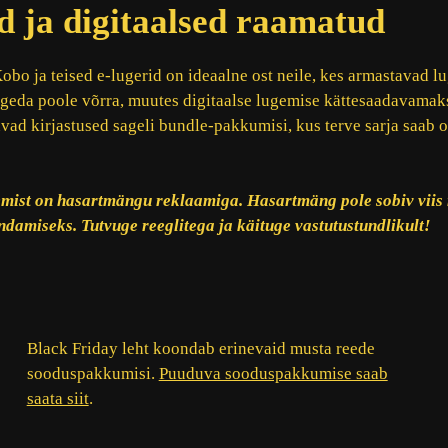
d ja digitaalsed raamatud
bo ja teised e-lugerid on ideaalne ost neile, kes armastavad l
geda poole võrra, muutes digitaalse lugemise kättesaadavamak
vad kirjastused sageli bundle-pakkumisi, kus terve sarja saab 
mist on hasartmängu reklaamiga. Hasartmäng pole sobiv viis 
damiseks. Tutvuge reeglitega ja käituge vastutustundlikult!
Black Friday leht koondab erinevaid musta reede
sooduspakkumisi.
Puuduva sooduspakkumise saab
saata siit
.