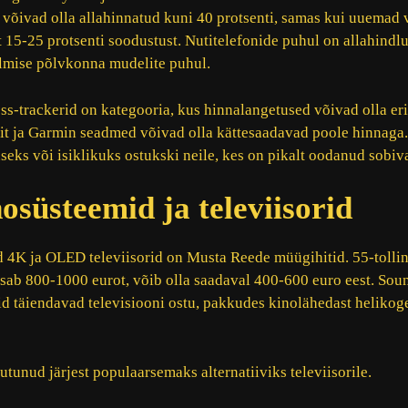
õivad olla allahinnatud kuni 40 protsenti, samas kui uuemad 
t 15-25 protsenti soodustust. Nutitelefonide puhul on allahindl
elmise põlvkonna mudelite puhul.
ess-trackerid on kategooria, kus hinnalangetused võivad olla eri
it ja Garmin seadmed võivad olla kättesaadavad poole hinnaga.
seks või isiklikuks ostukski neile, kes on pikalt oodanud sobiva
süsteemid ja televiisorid
4K ja OLED televiisorid on Musta Reede müügihitid. 55-tolline
ksab 800-1000 eurot, võib olla saadaval 400-600 euro eest. Sou
 täiendavad televisiooni ostu, pakkudes kinolähedast heliko
tunud järjest populaarsemaks alternatiiviks televiisorile.