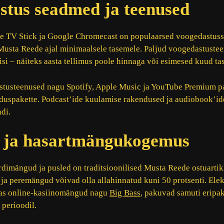
stus seadmed ja teenused
e TV Stick ja Google Chromecast on populaarsed voogedastuss
Musta Reede ajal minimaalsele tasemele. Paljud voogedastuste
si – näiteks aasta tellimus poole hinnaga või esimesed kuud tas
tusteenused nagu Spotify, Apple Music ja YouTube Premium p
oduspakette. Podcast’ide kuulamise rakendused ja audiobook’id
di.
ja hasartmängukogemus
imängud ja pusled on traditsioonilised Musta Reede ostuartik
ja peremängud võivad olla allahinnatud kuni 50 protsenti. Elek
as online-kasiinomängud nagu
Big Bass
, pakuvad samuti eripa
 perioodil.