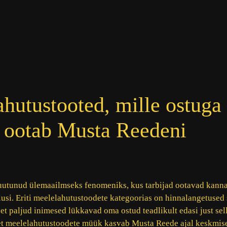
hutustooted, mille ostuga
i ootab Musta Reedeni
utunud ülemaailmseks fenomeniks, kus tarbijad ootavad kanna
usi. Eriti meelelahutustoodete kategoorias on hinnalangetused s
et paljud inimesed lükkavad oma ostud teadlikult edasi just sel
, et meelelahutustoodete müük kasvab Musta Reede ajal keskmis