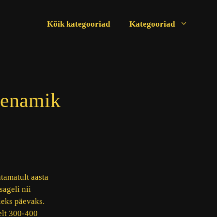
Kõik kategooriad
Kategooriad
 enamik
tamatult aasta
ageli nii
leks päevaks.
elt 300-400