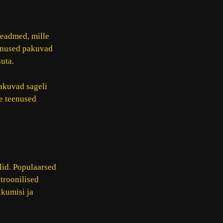
eadmed, mille
enused pakuvad
uta.
akuvad sageli
e teenused
lid. Populaarsed
troonilised
kkumisi ja