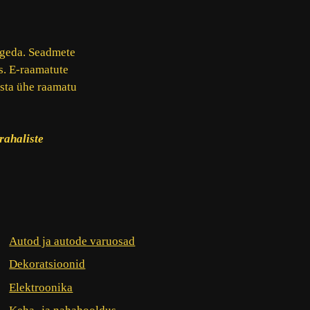
ugeda. Seadmete
s. E-raamatute
osta ühe raamatu
rahaliste
Autod ja autode varuosad
Dekoratsioonid
Elektroonika