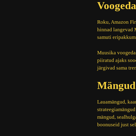
Voogeda
Roku, Amazon Fir
hinnad langevad 
samuti eripakkumi
Muusika voogedas
piiratud ajaks so
järgivad sama tren
Mängud 
Lauamängud, kaard
strateegiamängud 
mängud, sealhulg
boonuseid just sel