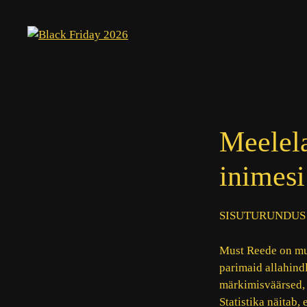
Skip
to
content
Meelela
inimes
SISUTURUNDUS
Must Reede on mu
parimaid allahindl
märkimisväärsed, 
Statistika näitab