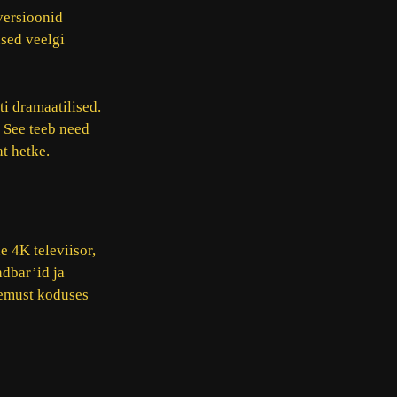
versioonid
used veelgi
ti dramaatilised.
 See teeb need
t hetke.
 4K televiisor,
ndbar’id ja
gemust koduses