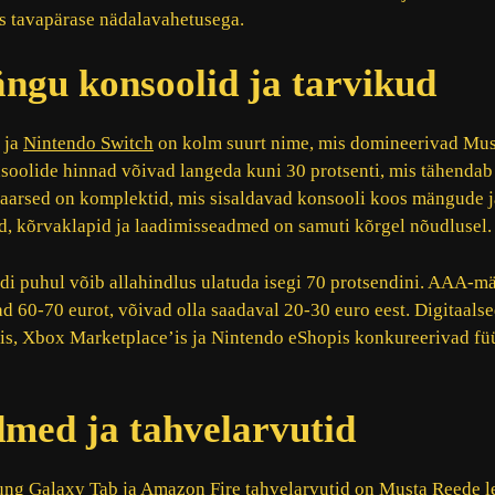
es tavapärase nädalavahetusega.
ngu konsoolid ja tarvikud
 ja
Nintendo Switch
on kolm suurt nime, mis domineerivad Mu
oolide hinnad võivad langeda kuni 30 protsenti, mis tähendab
ulaarsed on komplektid, mis sisaldavad konsooli koos mängude ja
, kõrvaklapid ja laadimisseadmed on samuti kõrgel nõudlusel.
 puhul võib allahindlus ulatuda isegi 70 protsendini. AAA-m
ad 60-70 eurot, võivad olla saadaval 20-30 euro eest. Digitaals
’is, Xbox Marketplace’is ja Nintendo eShopis konkureerivad füü
dmed ja tahvelarvutid
ung Galaxy Tab ja Amazon Fire tahvelarvutid on Musta Reede 