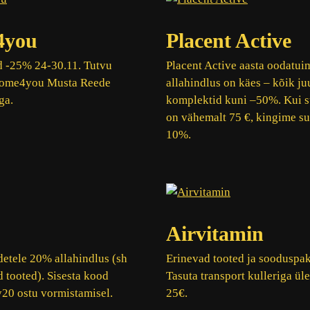
4you
Placent Active
d -25% 24-30.11. Tutvu
Placent Active aasta oodatui
Home4you Musta Reede
allahindlus on käes – kõik j
ga.
komplektid kuni –50%. Kui s
on vähemalt 75 €, kingime sul
10%.
Airvitamin
detele 20% allahindlus (sh
Erinevad tooted ja sooduspa
d tooted). Sisesta kood
Tasuta transport kulleriga üle
20 ostu vormistamisel.
25€.