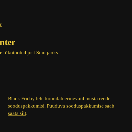
nter
el ökotooted just Sinu jaoks
Black Friday leht koondab erinevaid musta reede
sooduspakkumisi.
Puuduva sooduspakkumise saab
saata siit
.