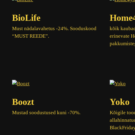
BioLife
Home
Must nädalavahetus -24%. Sooduskood
kõik kauba
“MUST REEDE”.
erinevate 
pakkumiste
Boozt
Yoko
Mustad soodustused kuni -70%.
Kõigile too
allahinnatu
BlackFriday