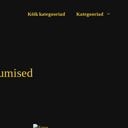
Kõik kategooriad
Kategooriad
kumised