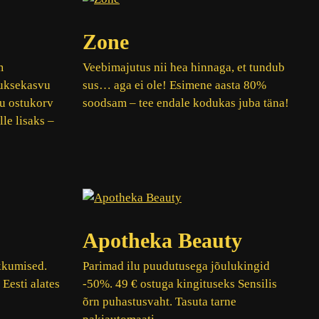
Zone
m
Veebimajutus nii hea hinnaga, et tundub
uuksekasvu
sus… aga ei ole! Esimene aasta 80%
u ostukorv
soodsam – tee endale kodukas juba täna!
le lisaks –
Apotheka Beauty
kkumised.
Parimad ilu puudutusega jõulukingid
 Eesti alates
-50%. 49 € ostuga kingituseks Sensilis
õrn puhastusvaht. Tasuta tarne