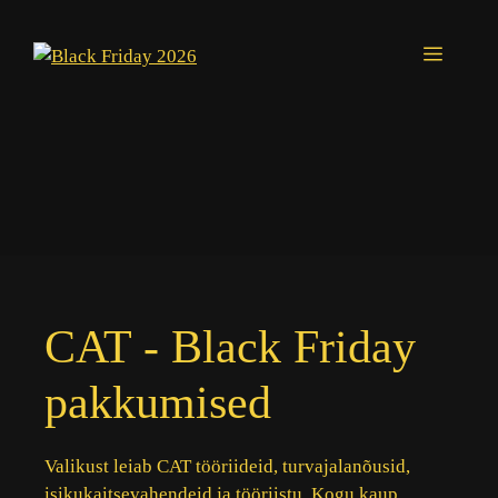
Skip
to
Menu
content
CAT - Black Friday
pakkumised
Valikust leiab CAT tööriideid, turvajalanõusid,
isikukaitsevahendeid ja tööriistu. Kogu kaup