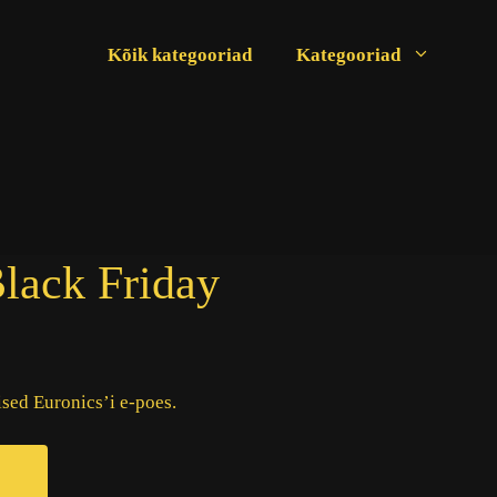
Kõik kategooriad
Kategooriad
Black Friday
ed Euronics’i e-poes.