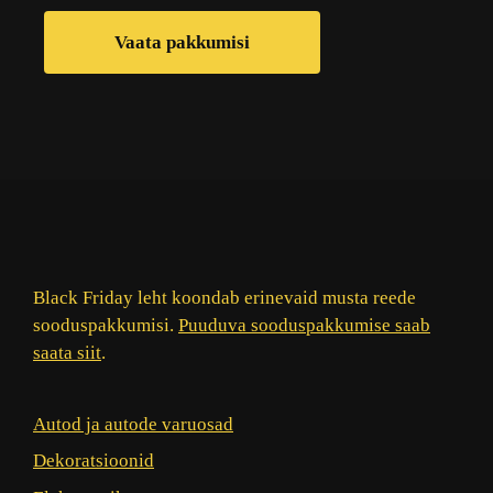
Vaata pakkumisi
Black Friday leht koondab erinevaid musta reede
sooduspakkumisi.
Puuduva sooduspakkumise saab
saata siit
.
Autod ja autode varuosad
Dekoratsioonid