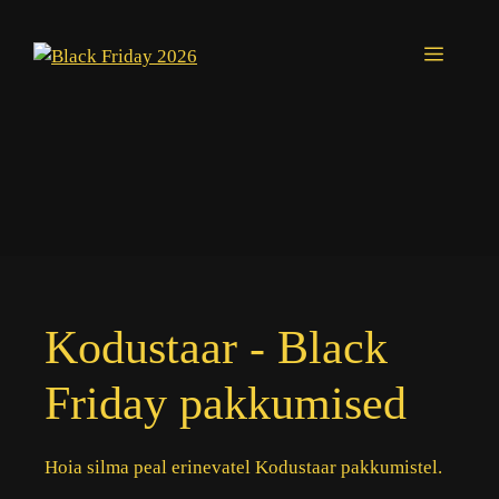
Skip
to
Menu
content
Kodustaar - Black
Friday pakkumised
Hoia silma peal erinevatel Kodustaar pakkumistel.