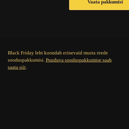
Vaata pakkumisi
Black Friday leht koondab erinevaid musta reede
sooduspakkumisi.
Puuduva sooduspakkumise saab
saata siit
.