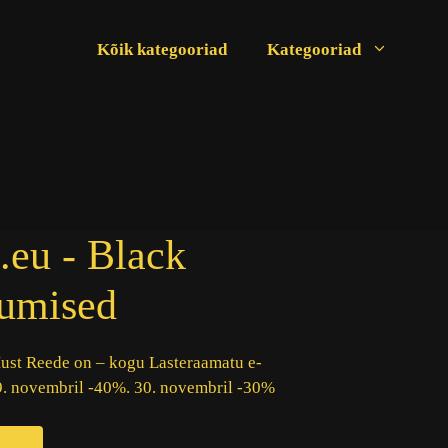
Kõik kategooriad
Kategooriad
.eu - Black
kumised
ust Reede on – kogu Lasteraamatu e-
9. novembril -40%. 30. novembril -30%