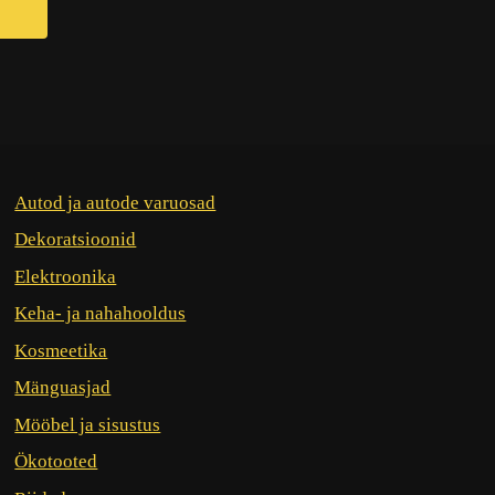
Autod ja autode varuosad
Dekoratsioonid
Elektroonika
Keha- ja nahahooldus
Kosmeetika
Mänguasjad
Mööbel ja sisustus
Ökotooted