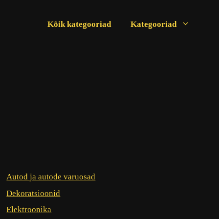
Kõik kategooriad
Kategooriad
Autod ja autode varuosad
Dekoratsioonid
Elektroonika