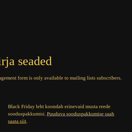
rja seaded
gement form is only available to mailing lists subscribers.
Black Friday leht koondab erinevaid musta reede
sooduspakkumisi.
Puuduva sooduspakkumise saab
saata siit
.